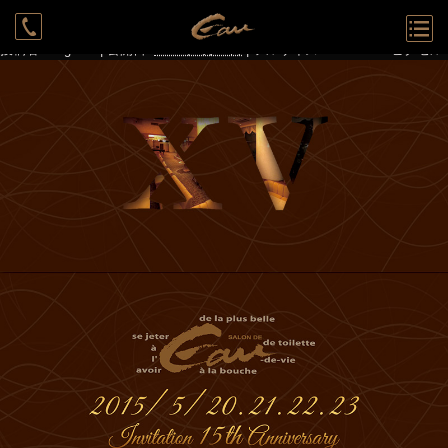
←
15th Anniversary 5月20日(水)、21日(木)、22日(金)、23日(土)
15th_salon-de-eau
投稿者:
bloguser
|
公開日:
2015年5月11日
|
フルサイズ:
800 × 1127
ピクセル
Rounge
System
Cast
Access
Recruit
Contact
Reservation