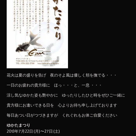
花火は夏の盛りを告げ 夜のそよ風は優しく頬を撫でる・・・
一日のお疲れの貴方様に ほっ・・・と、一息 ・・・
涼し気なゆかた姿も艶やかに ゆったりしたひと時をぜひご一緒に
貴方様にお逢いできる日を 心よりお待ち申し上げております
毎日あつい日がつづきますが くれぐれもお体ご自愛ください
ゆかたまつり
2013年7月22日(月)〜27日(土)