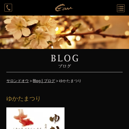
Rounge
System
Cast
Access
Recruit
Contact
Reservation
サロンドオウ
>
Blog | ブログ
> ゆかたまつり
ゆかたまつり