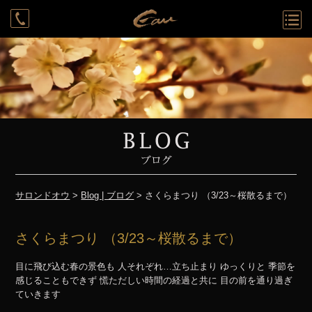
Rounge
System
Cast
Access
Recruit
Contact
Reservation
サロンドオウ
>
Blog | ブログ
> さくらまつり （3/23～桜散るまで）
さくらまつり （3/23～桜散るまで）
目に飛び込む春の景色も 人それぞれ…立ち止まり ゆっくりと 季節を
感じることもできず 慌ただしい時間の経過と共に 目の前を通り過ぎ
ていきます