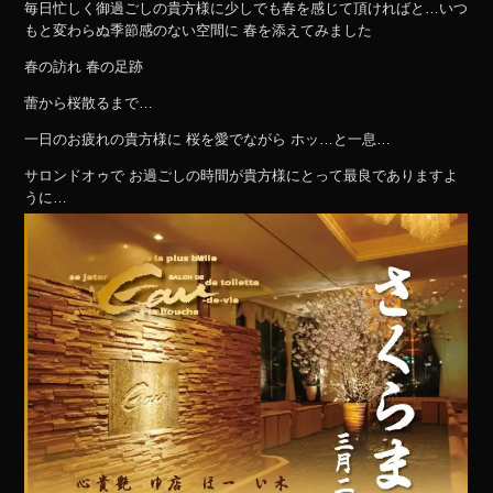
毎日忙しく御過ごしの貴方様に少しでも春を感じて頂ければと…
いつ
もと変わらぬ季節感のない空間に 春を添えてみました
春の訪れ 春の足跡
蕾から桜散るまで…
一日のお疲れの貴方様に 桜を愛でながら ホッ…と一息…
サロンドオゥで お過ごしの時間が貴方様にとって最良でありますよ
うに…