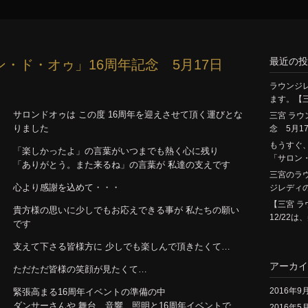
最近の投
・ド・オゥ」16周年記念 5月17日
ラウンジ
ます。【
サロンドオゥは この度 16周年を迎えさせて頂く運びとな
三宮 ラウ
りました
念 5月17
もうすぐ
「楽しかったよ」の言葉がいつまでも熱く心に残り
「サロン
「ありがとう。また来るね」の言葉が 私達の支えです
三宮のラ
心より感謝を込めて・・・
ジレディ
【三宮 ラ
貴方様の思いに少しでもお応えできる事が 私たちの願い
12/22
です
支えて下さる皆様方に 少しでも楽しんで頂きたくて…
アーカイ
ただただ皆様の笑顔が見たくて…
2016年9
緊張高まる16周年イベントの準備の中
ダンサーさんや 舞台、音響、照明と16周年イベントで
2016年5