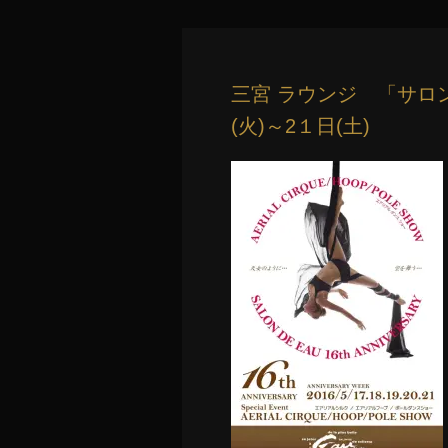
三宮 ラウンジ 「サロン
(火)～2１日(土)